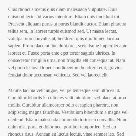
Cras rhoncus metus quis diam malesuada vulputate. Duis
euismod lectus id varius interdum. Etiam quis tincidunt mi.
Praesent aliquam purus at purus blandit auctor. Etiam pharetra
tellus sem, in laoreet turpis euismod sed. Ut massa lectus,
volutpat non convallis ut, hendrerit quis dui. In nec lacinia
sapien. Proin placerat tincidunt orci, scelerisque imperdiet ante
laoreet et. Fusce porta ante eget tortor sagittis ultrices. In
consectetur fringilla urna, non fringilla elit consequat at. Nam
vel porta lectus. Donec condimentum hendrerit erat, gravida
feugiat dolor accumsan vehicula. Sed vel laoreet elit.
Mauris lacinia velit augue, vel pellentesque sem ultrices ut.
Curabitur lobortis leo ultrices velit interdum, sed placerat urna
mollis. Curabitur ullamcorper odio et sapien pharetra, non
adipiscing magna faucibus. Vestibulum bibendum a magna vel
eleifend. Etiam malesuada commodo tortor eu convallis. Nunc
enim nisi, porta et dolor nec, porttitor tempor leo. Sed eu
rhoncus risus. Aenean eu luctus lectus, vitae semper leo. Sed