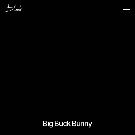
Skip
Men
to
main
content
Big Buck Bunny