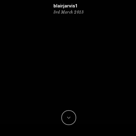
blairjarvis1
3rd March 2013