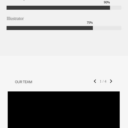
90
%
Illustrator
75
%
1
/
4
OUR TEAM