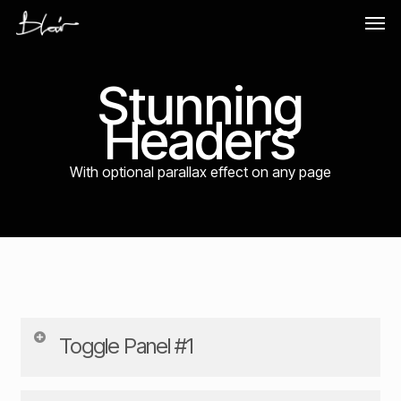
Skip
Men
to
main
content
Stunning
Headers
With optional parallax effect on any page
Toggle Panel #1
Lorem ipsum dolor sit amet, consectetur adipiscing elit.